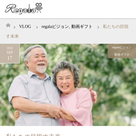
VLOG
regalaビジョン
,
動画ギフト
私たちの目指
ホーム
す未来
regalaビジョン
2020
SEP
動画ギフト
17